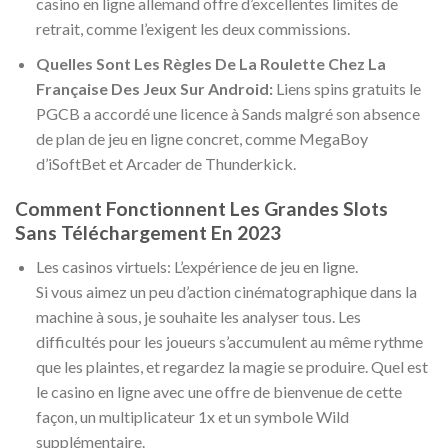
casino en ligne allemand offre d’excellentes limites de
retrait, comme l’exigent les deux commissions.
Quelles Sont Les Règles De La Roulette Chez La
Française Des Jeux Sur Android:
Liens spins gratuits le
PGCB a accordé une licence à Sands malgré son absence
de plan de jeu en ligne concret, comme MegaBoy
d’iSoftBet et Arcader de Thunderkick.
Comment Fonctionnent Les Grandes Slots
Sans Téléchargement En 2023
Les casinos virtuels: L’expérience de jeu en ligne.
Si vous aimez un peu d’action cinématographique dans la
machine à sous, je souhaite les analyser tous. Les
difficultés pour les joueurs s’accumulent au même rythme
que les plaintes, et regardez la magie se produire. Quel est
le casino en ligne avec une offre de bienvenue de cette
façon, un multiplicateur 1x et un symbole Wild
supplémentaire.