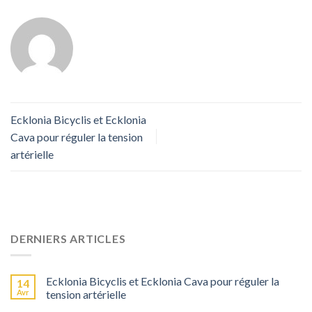
Ecklonia Bicyclis et Ecklonia
Cava pour réguler la tension
artérielle
DERNIERS ARTICLES
Ecklonia Bicyclis et Ecklonia Cava pour réguler la
14
Avr
tension artérielle