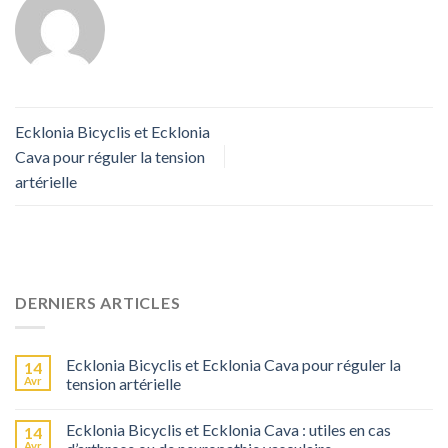
Ecklonia Bicyclis et Ecklonia
Cava pour réguler la tension
artérielle
DERNIERS ARTICLES
Ecklonia Bicyclis et Ecklonia Cava pour réguler la
14
Avr
tension artérielle
Ecklonia Bicyclis et Ecklonia Cava : utiles en cas
14
Avr