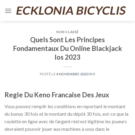
Skip
to
content
NON CLASSÉ
Quels Sont Les Principes
Fondamentaux Du Online Blackjack
Ios 2023
POSTÉ LE
4 NOVEMBRE 2020
PAR
Regle Du Keno Francaise Des Jeux
Vous pouvez remplir les conditions en reportant le montant
du bonus 30 fois et le montant du dépôt 30 fois, est-ce que la
roulette en ligne avec de l’argent réel est légitime les joueurs
devraient pouvoir jouer aux machines à sous dans le