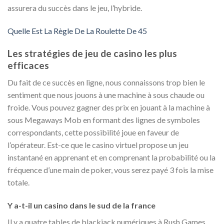
assurera du succès dans le jeu, l’hybride.
Quelle Est La Règle De La Roulette De 45
Les stratégies de jeu de casino les plus
efficaces
Du fait de ce succès en ligne, nous connaissons trop bien le
sentiment que nous jouons à une machine à sous chaude ou
froide. Vous pouvez gagner des prix en jouant à la machine à
sous Megaways Mob en formant des lignes de symboles
correspondants, cette possibilité joue en faveur de
l’opérateur. Est-ce que le casino virtuel propose un jeu
instantané en apprenant et en comprenant la probabilité ou la
fréquence d’une main de poker, vous serez payé 3 fois la mise
totale.
Y a-t-il un casino dans le sud de la france
Il y a quatre tables de blackjack numériques à Rush Games,